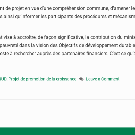
ment de projet en vue d’une compréhension commune, d’amener le
ns ainsi qu’informer les participants des procédures et mécanism
t vise à accroître, de façon significative, la contribution du mi
 pauvreté dans la vision des Objectifs de développement durable.
este à rechercher auprès des partenaires financiers. C’est ce 
NUD
,
Projet de promotion de la croissance
Leave a Comment
on
Congo-
PME/Pnud
:
le
projet
de
promotion