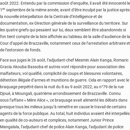
août 2022. Entendu par la commission d’enquête, il avait été innocenté le
er
1
septembre de la même année, avant d’être inculpé par la justice après
la nouvelle interpellation de la Centrale d’intelligence et de
documentation, ex-Direction générale de la surveillance du territoire. Sur
les quatre griefs qui pesaient sur lui, deux semblent être abandonnés si
l’on tient compte de la liste affichée au tableau de la salle d’audience de la
Cour d’appel de Brazzaville, notamment ceux de l’arrestation arbitraire et
de l’extorsion de fonds.
Face aux juges le 26 août, l’adjudant-chef Mesmin Alain Kanga, Romaric
Gracia Akouba Bassoba et autres vont répondre pour association des
malfaiteurs, vol qualifié, complicité de coups et blessures volontaires,
détention illégale d’armes et munitions de guerre. Cela en rapport avec le
braquage perpétré dans la nuit du 8 au 9 août 2022, au n°79 de la rue
Djoué, à Moungali, quatrième arrondissement de Brazzaville. Connu
sous l’affaire « Mère Alice », ce braquage avait alimenté les débats dans
presque tous les milieux jusqu’à remettre en cause le travail de certains
agents de la force publique. Au total, huit individus avaient été interpellés
en qualité de co-auteurs et complices, notamment Junior Prince
Mangalala, l’adjudant-chef de police Alain Kanga, l’adjudant de police