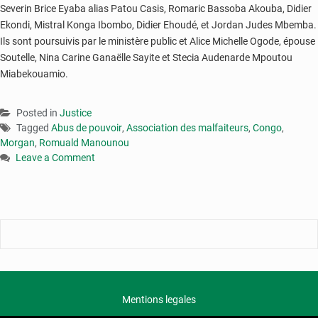
Severin Brice Eyaba alias Patou Casis, Romaric Bassoba Akouba, Didier
Ekondi, Mistral Konga Ibombo, Didier Ehoudé, et Jordan Judes Mbemba.
Ils sont poursuivis par le ministère public et Alice Michelle Ogode, épouse
Soutelle, Nina Carine Ganaëlle Sayite et Stecia Audenarde Mpoutou
Miabekouamio.
Posted in
Justice
Tagged
Abus de pouvoir
,
Association des malfaiteurs
,
Congo
,
Morgan
,
Romuald Manounou
Leave a Comment
on
Congo
:
le
procès
du
capitaine
Romuald
Manounou
Mentions legales
s’ouvre