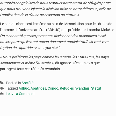
autorités congolaises de nous restituer notre statut de réfugiés parce
que nous trouvons injuste la décision prise en notre défaveur ; celle de
l’application de la clause de cessation du statut. »
Le son de cloche est le même au sein de l’Association pour les droits de
l’homme et l’univers carcéral (ADHUC) que préside par Loamba Moké.
«
On a constaté que ces personnes deviennent des prisonniers à ciel
ouvert parce qu’ils n’ont aucun document administratif. Ils vont vers
l’option des apatrides »
, analyse Moké.
« Nous préférons les pays comme le Canada, les Etats-Unis, les pays
scandinaves et même l’Australie »
, dit Ignace. C’est un avis que
partagent tous ces réfugiés rwandais.
Posted in
Société
Tagged
Adhuc
,
Apatrides
,
Congo
,
Réfugiés rwandais
,
Statut
Leave a Comment
on
Congo
:
près