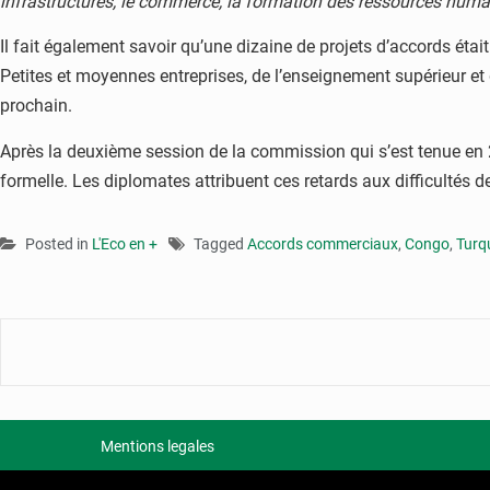
infrastructures, le commerce, la formation des ressources huma
Il fait également savoir qu’une dizaine de projets d’accords ét
Petites et moyennes entreprises, de l’enseignement supérieur et
prochain.
Après la deuxième session de la commission qui s’est tenue en 
formelle. Les diplomates attribuent ces retards aux difficultés 
Posted in
L'Eco en +
Tagged
Accords commerciaux
,
Congo
,
Turq
Mentions legales