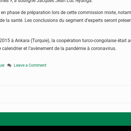
ines »
, a souligné Jacques Jean Luc Nyanga.
ait en phase de préparation lors de cette commission mixte, nota
 de la santé. Les conclusions du segment d’experts seront prése
2015 à Ankara (Turquie), la coopération turco-congolaise était 
de calendrier et l’avènement de la pandémie à coronavirus.
uie
Leave a Comment
on
Coopération
:
la
Turquie
et
le
Congo
vont
signer