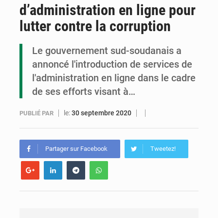
d’administration en ligne pour
Congo : la Grande foire agricole pour renforcer la souveraineté alimentaire
lutter contre la corruption
Congo-RDC : Brazzaville et Kinshasa renforcent leur coopération en faveur de la jeunesse
Le gouvernement sud-soudanais a
Le Congo se dote d’un programme national pour valoriser les produits forestiers non ligneux
annoncé l'introduction de services de
l'administration en ligne dans le cadre
de ses efforts visant à…
le:
30 septembre 2020
PUBLIÉ PAR
Partager sur Facebook
Tweetez!