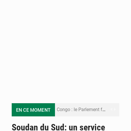
Congo : le Parlement formule 28 recommandations sur le Cadre budgétaire 2027-2029
EN CE MOMENT
Congo : Brazzaville se dote d’un plan d’action pour renforcer sa résilience climatique
Soudan du Sud: un service