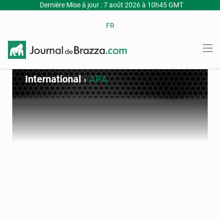
Dernière Mise à jour : 7 août 2026 à 10h45 GMT
FR
International
›
APA