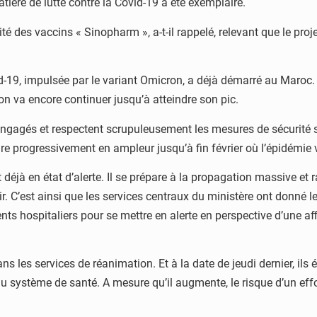
ière de lutte contre la Covid-19 a été exemplaire.
ité des vaccins « Sinopharm », a-t-il rappelé, relevant que le pro
9, impulsée par le variant Omicron, a déjà démarré au Maroc. Da
n va encore continuer jusqu’à atteindre son pic.
 engagés et respectent scrupuleusement les mesures de sécurité s
dre progressivement en ampleur jusqu’à fin février où l’épidémie
t déjà en état d’alerte. Il se prépare à la propagation massive et 
 C’est ainsi que les services centraux du ministère ont donné le
nts hospitaliers pour se mettre en alerte en perspective d’une af
 les services de réanimation. Et à la date de jeudi dernier, ils 
té du système de santé. A mesure qu’il augmente, le risque d’un 