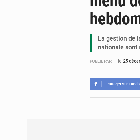
menu de
hebdom
La gestion de 
nationale sont 
le:
25 déce
PUBLIÉ PAR
Partager sur Face