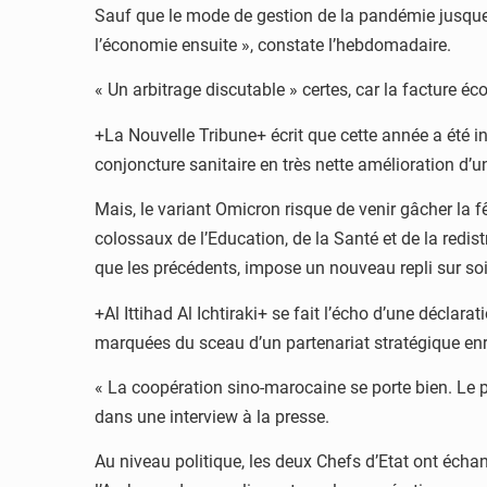
Sauf que le mode de gestion de la pandémie jusque-là
l’économie ensuite », constate l’hebdomadaire.
« Un arbitrage discutable » certes, car la facture éc
+La Nouvelle Tribune+ écrit que cette année a été i
conjoncture sanitaire en très nette amélioration d’une
Mais, le variant Omicron risque de venir gâcher la 
colossaux de l’Education, de la Santé et de la redis
que les précédents, impose un nouveau repli sur soi, 
+Al Ittihad Al Ichtiraki+ se fait l’écho d’une décla
marquées du sceau d’un partenariat stratégique en
« La coopération sino-marocaine se porte bien. Le pa
dans une interview à la presse.
Au niveau politique, les deux Chefs d’Etat ont écha