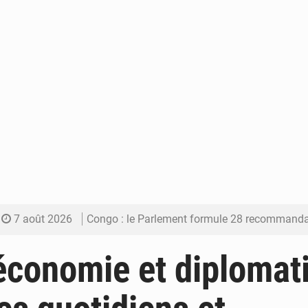
7 août 2026
Congo : le Parlement formule 28 recommandations sur le Cad
7 août 2026
Congo : Brazzaville se dote d’un plan d’action pour renforcer
économie et diplomat
7 août 2026
Congo : la Grande foire agricole pour renforcer la sou