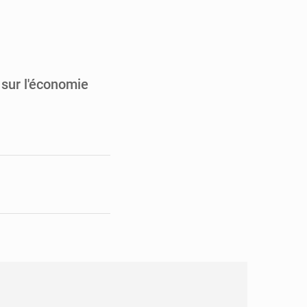
en faveur de la jeunesse
its forestiers non ligneux
 sur l'économie