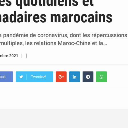
s quotidiens et
7 août 2026
Congo-RDC : Brazzaville et Kinshasa renforcent leur coopération 
adaires marocains
6 août 2026
Le Congo se dote d’un programme national pour valoriser les produ
la pandémie de coronavirus, dont les répercussions
multiples, les relations Maroc-Chine et la…
mbre 2021
book
Tweetez!