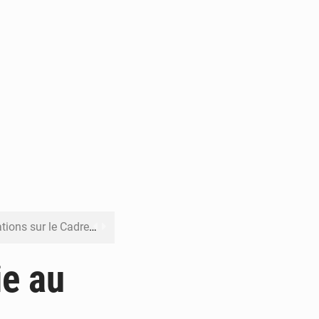
re budgétaire 2027-2029
 sa résilience climatique
ie au
veraineté alimentaire