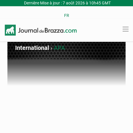
Dernière Mise à jour : 7 août 2026 à 10h45 GMT
FR
International
›
APA