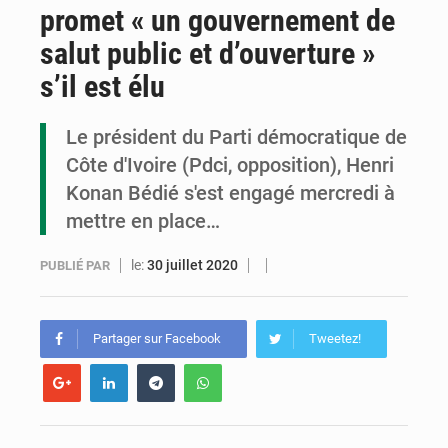
promet « un gouvernement de
Congo : la Grande foire agricole pour renforcer la souveraineté alimentaire
salut public et d’ouverture »
Congo-RDC : Brazzaville et Kinshasa renforcent leur coopération en faveur de la jeunesse
s’il est élu
Le Congo se dote d’un programme national pour valoriser les produits forestiers non ligneux
Le président du Parti démocratique de
Côte d'Ivoire (Pdci, opposition), Henri
Konan Bédié s'est engagé mercredi à
mettre en place…
le:
30 juillet 2020
PUBLIÉ PAR
Partager sur Facebook
Tweetez!