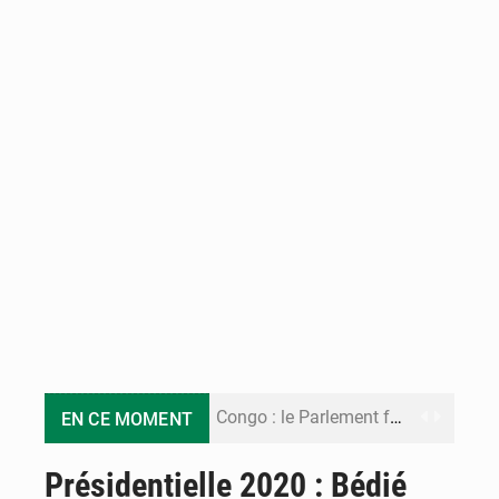
Congo : le Parlement formule 28 recommandations sur le Cadre budgétaire 2027-2029
EN CE MOMENT
Congo : Brazzaville se dote d’un plan d’action pour renforcer sa résilience climatique
Présidentielle 2020 : Bédié