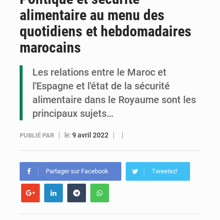
alimentaire au menu des
Congo : la Grande foire agricole pour renforcer la souveraineté alimentaire
quotidiens et hebdomadaires
Congo-RDC : Brazzaville et Kinshasa renforcent leur coopération en faveur de la jeunesse
marocains
Le Congo se dote d’un programme national pour valoriser les produits forestiers non ligneux
Les relations entre le Maroc et
l'Espagne et l'état de la sécurité
alimentaire dans le Royaume sont les
principaux sujets…
le:
9 avril 2022
PUBLIÉ PAR
Partager sur Facebook
Tweetez!