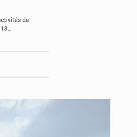
pect arrêté à Brazzaville
opards et à l’AS Otohô
activités de
i 13…