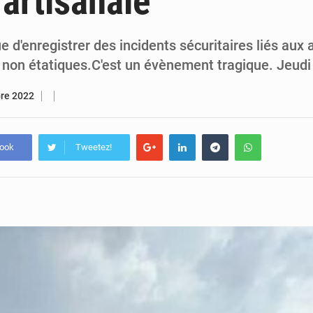
 artisanale
5 août 2026
Assassinat de l’entrepreneur sportif Vally Amisi : le principal sus
5 août 2026
Compétitions africaines : la CAF ferme la porte à l’AC Lé
e d'enregistrer des incidents sécuritaires liés aux 
non étatiques.C'est un évènement tragique. Jeud
bre 2022
book
Tweetez!