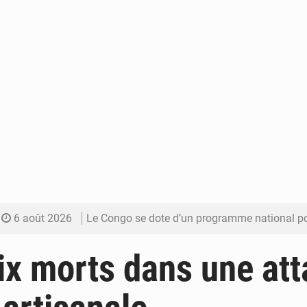
6 août 2026
Le Congo se dote d’un programme national pour valoriser les produ
5 août 2026
Congo-Électricité : la BAD renforce son appui pour accélé
dix morts dans une at
5 août 2026
Cémac : la Commission présente à Denis Sassou N’Guess