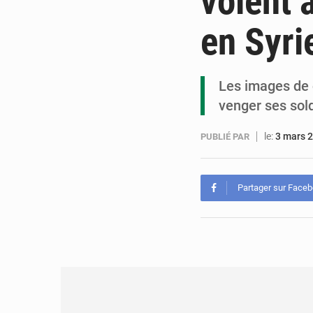
volent 
en Syri
Les images de c
venger ses sold
le:
3 mars 
PUBLIÉ PAR
Partager sur Face