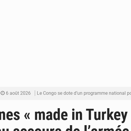
6 août 2026
Le Congo se dote d’un programme national pour valoriser les produ
5 août 2026
Congo-Électricité : la BAD renforce son appui pour accélé
nes « made in Turkey
5 août 2026
Cémac : la Commission présente à Denis Sassou N’Guess