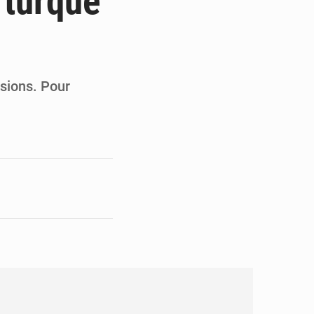
 turque
pect arrêté à Brazzaville
opards et à l’AS Otohô
isions. Pour