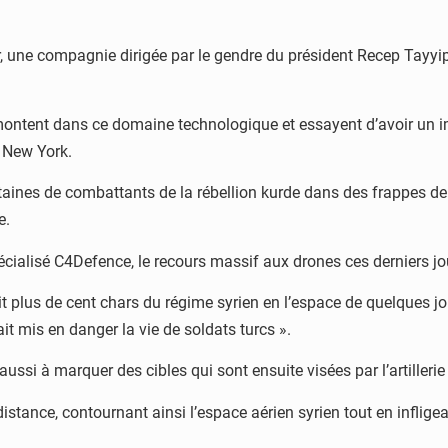
r, une compagnie dirigée par le gendre du président Recep Tayyip
 montent dans ce domaine technologique et essayent d’avoir un im
à New York.
taines de combattants de la rébellion kurde dans des frappes de d
e.
ialisé C4Defence, le recours massif aux drones ces derniers jou
 plus de cent chars du régime syrien en l’espace de quelques jour
t mis en danger la vie de soldats turcs ».
aussi à marquer des cibles qui sont ensuite visées par l’artiller
stance, contournant ainsi l’espace aérien syrien tout en infligea