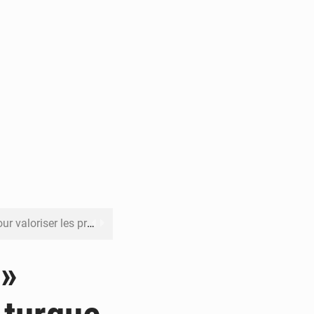
its forestiers non ligneux
rer les investissements
 »
o sa feuille de route