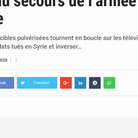
au secours de l’armée
5 août 2026
Assassinat de l’entrepreneur sportif Vally Amisi : le principal sus
e
5 août 2026
Compétitions africaines : la CAF ferme la porte à l’AC Lé
ibles pulvérisées tournent en boucle sur les télév
ats tués en Syrie et inverser…
2020
book
Tweetez!