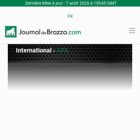
Dernière Mise à jour : 7 août 2026 à 10h45 GMT
FR
International
›
APA