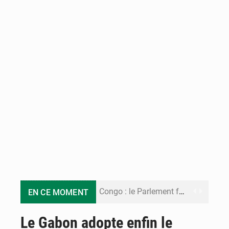
Congo : le Parlement formule 28 recommandations sur le Cadre budgétaire 2027-2029
EN CE MOMENT
Congo : Brazzaville se dote d’un plan d’action pour renforcer sa résilience climatique
Le Gabon adopte enfin le