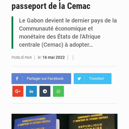
passeport de la Cemac
Congo : la Grande foire agricole pour renforcer la souveraineté alimentaire
Congo-RDC : Brazzaville et Kinshasa renforcent leur coopération en faveur de la jeunesse
Le Gabon devient le dernier pays de la
Communauté économique et
Le Congo se dote d’un programme national pour valoriser les produits forestiers non ligneux
monétaire des États de l'Afrique
centrale (Cemac) à adopter…
le:
16 mai 2022
PUBLIÉ PAR
Partager sur Facebook
Tweetez!