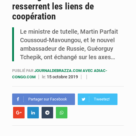
resserrent les liens de
Congo : la Grande foire agricole pour renforcer la souveraineté alimentaire
coopération
Congo-RDC : Brazzaville et Kinshasa renforcent leur coopération en faveur de la jeunesse
Le ministre de tutelle, Martin Parfait
Le Congo se dote d’un programme national pour valoriser les produits forestiers non ligneux
Coussoud-Mavoungou, et le nouvel
ambassadeur de Russie, Guéorguy
Tchepik, ont échangé sur les axes…
PUBLIÉ PAR
JOURNALDEBRAZZA.COM AVEC ADIAC-
le:
15 octobre 2019
CONGO.COM
Partager sur Facebook
Tweetez!