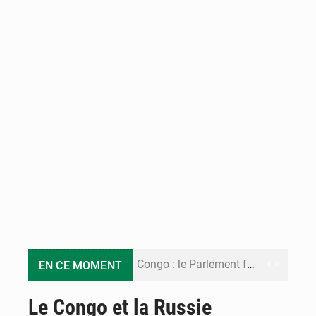
Congo : le Parlement formule 28 recommandations sur le Cadre budgétaire 2027-2029
EN CE MOMENT
Congo : Brazzaville se dote d’un plan d’action pour renforcer sa résilience climatique
Le Congo et la Russie