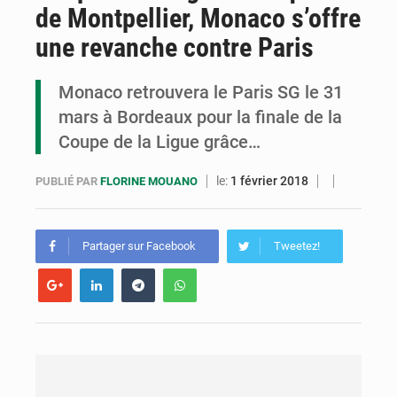
de Montpellier, Monaco s’offre
Congo : la Grande foire agricole pour renforcer la souveraineté alimentaire
une revanche contre Paris
Congo-RDC : Brazzaville et Kinshasa renforcent leur coopération en faveur de la jeunesse
Monaco retrouvera le Paris SG le 31
Le Congo se dote d’un programme national pour valoriser les produits forestiers non ligneux
mars à Bordeaux pour la finale de la
Coupe de la Ligue grâce…
le:
1 février 2018
PUBLIÉ PAR
FLORINE MOUANO
Partager sur Facebook
Tweetez!