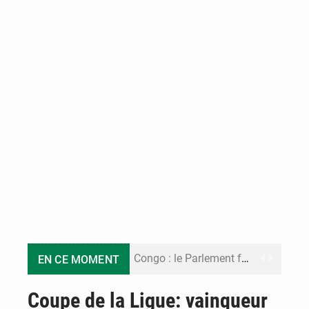
Congo : le Parlement formule 28 recommandations sur le Cadre budgétaire 2027-2029
EN CE MOMENT
Congo : Brazzaville se dote d’un plan d’action pour renforcer sa résilience climatique
Coupe de la Ligue: vainqueur