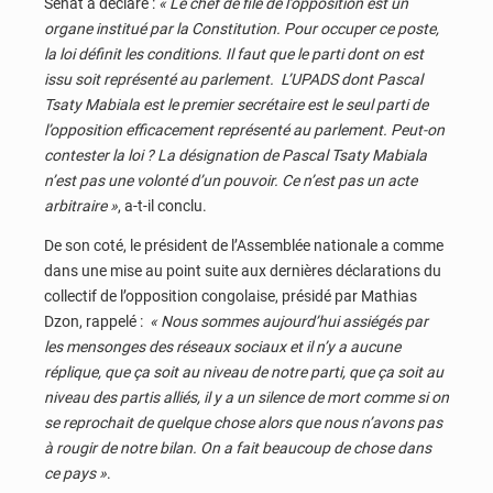
Sénat a déclaré :
« Le chef de file de l’opposition est un
organe institué par la Constitution. Pour occuper ce poste,
la loi définit les conditions. Il faut que le parti dont on est
issu soit représenté au parlement. L’UPADS dont Pascal
Tsaty Mabiala est le premier secrétaire est le seul parti de
l’opposition efficacement représenté au parlement. Peut-on
contester la loi ? La désignation de Pascal Tsaty Mabiala
n’est pas une volonté d’un pouvoir. Ce n’est pas un acte
arbitraire »
, a-t-il conclu.
De son coté, le président de l’Assemblée nationale a comme
dans une mise au point suite aux dernières déclarations du
collectif de l’opposition congolaise, présidé par Mathias
Dzon, rappelé :
« Nous sommes aujourd’hui assiégés par
les mensonges des réseaux sociaux et il n’y a aucune
réplique, que ça soit au niveau de notre parti, que ça soit au
niveau des partis alliés, il y a un silence de mort comme si on
se reprochait de quelque chose alors que nous n’avons pas
à rougir de notre bilan. On a fait beaucoup de chose dans
ce pays »
.