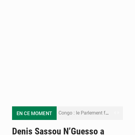
Congo : le Parlement formule 28 recommandations sur le Cadre budgétaire 2027-2029
EN CE MOMENT
Congo : Brazzaville se dote d’un plan d’action pour renforcer sa résilience climatique
Denis Sassou N’Guesso a