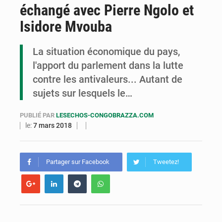
échangé avec Pierre Ngolo et
Congo : la Grande foire agricole pour renforcer la souveraineté alimentaire
Isidore Mvouba
Congo-RDC : Brazzaville et Kinshasa renforcent leur coopération en faveur de la jeunesse
La situation économique du pays,
Le Congo se dote d’un programme national pour valoriser les produits forestiers non ligneux
l'apport du parlement dans la lutte
contre les antivaleurs... Autant de
sujets sur lesquels le…
PUBLIÉ PAR
LESECHOS-CONGOBRAZZA.COM
le:
7 mars 2018
Partager sur Facebook
Tweetez!