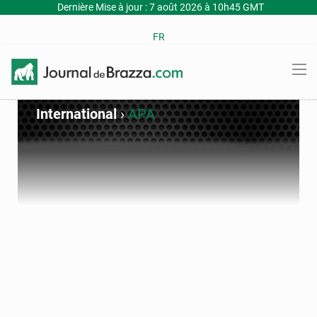
Dernière Mise à jour : 7 août 2026 à 10h45 GMT
FR
International
›
APA