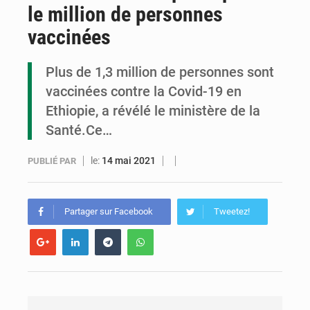
le million de personnes
Congo : la Grande foire agricole pour renforcer la souveraineté alimentaire
vaccinées
Congo-RDC : Brazzaville et Kinshasa renforcent leur coopération en faveur de la jeunesse
Plus de 1,3 million de personnes sont
Le Congo se dote d’un programme national pour valoriser les produits forestiers non ligneux
vaccinées contre la Covid-19 en
Ethiopie, a révélé le ministère de la
Santé.Ce…
le:
14 mai 2021
PUBLIÉ PAR
Partager sur Facebook
Tweetez!