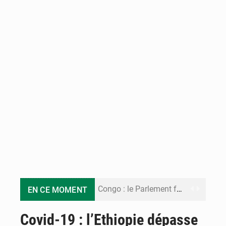
Congo : le Parlement formule 28 recommandations sur le Cadre budgétaire 2027-2029
EN CE MOMENT
Congo : Brazzaville se dote d’un plan d’action pour renforcer sa résilience climatique
Covid-19 : l’Ethiopie dépasse