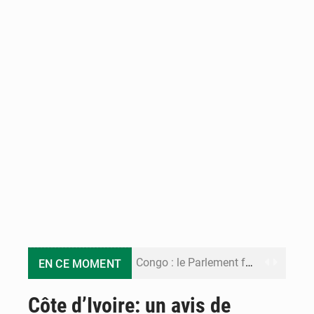
Congo : le Parlement formule 28 recommandations sur le Cadre budgétaire 2027-2029
EN CE MOMENT
Congo : Brazzaville se dote d’un plan d’action pour renforcer sa résilience climatique
Côte d’Ivoire: un avis de