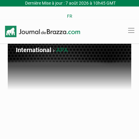
Dernière Mise à jour : 7 août 2026 à 10h45 GMT
FR
International
›
APA