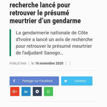
recherche lancé pour
Congo : la Grande foire agricole pour renforcer la souveraineté alimentaire
retrouver le présumé
Congo-RDC : Brazzaville et Kinshasa renforcent leur coopération en faveur de la jeunesse
meurtrier d’un gendarme
Le Congo se dote d’un programme national pour valoriser les produits forestiers non ligneux
La gendarmerie nationale de Côte
d'Ivoire a lancé un avis de recherche
pour retrouver le présumé meurtrier
de l'adjudant Sanogo…
le:
16 novembre 2020
PUBLIÉ PAR
Partager sur Facebook
Tweetez!