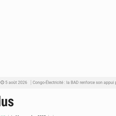
5 août 2026
Congo-Électricité : la BAD renforce son appui pour accélé
5 août 2026
Cémac : la Commission présente à Denis Sassou N’Guess
dus
5 août 2026
Assassinat de l’entrepreneur sportif Vally Amisi : le principal sus