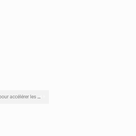
rer les investissements
o sa feuille de route
pect arrêté à Brazzaville