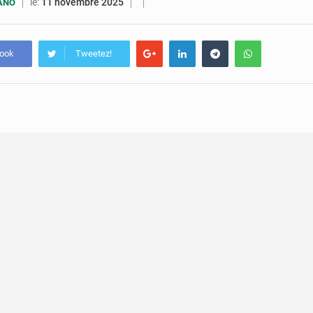
5 août 2026
Compétitions africaines : la CAF ferme la porte à l’AC Lé
le:
11 novembre 2025
UANO
4 août 2026
Congo : l’UDSN célèbre 393 nouveaux diplômés et mise sur l
book
Tweetez!