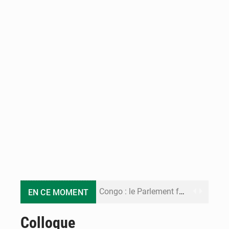
Congo : le Parlement formule 28 recommandations sur le Cadre budgétaire 2027-2029
EN CE MOMENT
Congo : Brazzaville se dote d’un plan d’action pour renforcer sa résilience climatique
Colloque