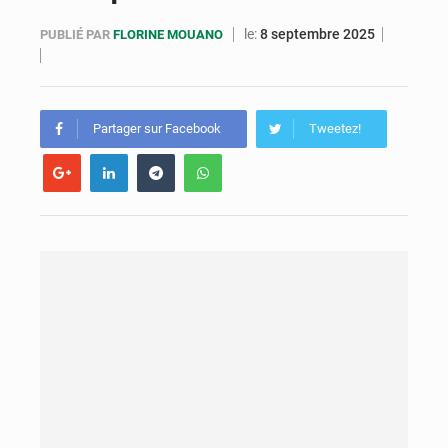
Congo : la Grande foire agricole pour renforcer la souveraineté alimentaire
le:
8 septembre 2025
PUBLIÉ PAR
FLORINE MOUANO
Congo-RDC : Brazzaville et Kinshasa renforcent leur coopération en faveur de la jeunesse
Le Congo se dote d’un programme national pour valoriser les produits forestiers non ligneux
Partager sur Facebook
Tweetez!