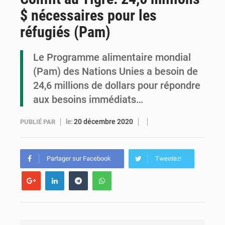
$ nécessaires pour les
Congo : la Grande foire agricole pour renforcer la souveraineté alimentaire
réfugiés (Pam)
Congo-RDC : Brazzaville et Kinshasa renforcent leur coopération en faveur de la jeunesse
Le Programme alimentaire mondial
Le Congo se dote d’un programme national pour valoriser les produits forestiers non ligneux
(Pam) des Nations Unies a besoin de
24,6 millions de dollars pour répondre
aux besoins immédiats…
le:
20 décembre 2020
PUBLIÉ PAR
Partager sur Facebook
Tweetez!