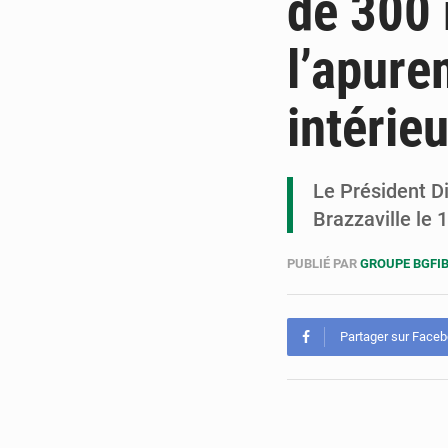
de 300 
l’apure
intérie
Le Président D
Brazzaville le 
PUBLIÉ PAR
GROUPE BGFI
Partager sur Face