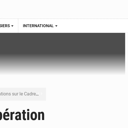
SIERS
INTERNATIONAL
re budgétaire 2027-2029
 sa résilience climatique
pération
veraineté alimentaire