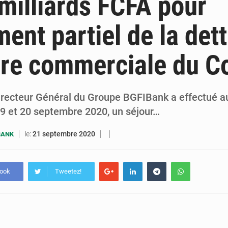
milliards FCFA pour
7 août 2026
Congo-RDC : Brazzaville et Kinshasa renforcent leur coopération 
ment partiel de la det
6 août 2026
Le Congo se dote d’un programme national pour valoriser les produ
ure commerciale du C
irecteur Général du Groupe BGFIBank a effectué 
19 et 20 septembre 2020, un séjour…
le:
21 septembre 2020
BANK
book
Tweetez!