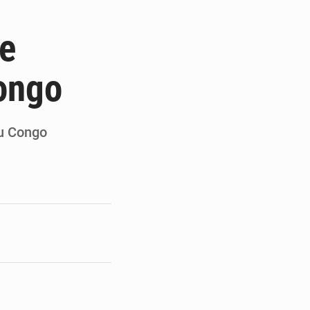
en faveur de la jeunesse
te
its forestiers non ligneux
ongo
au Congo