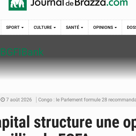
SPORT
CULTURE
SANTÉ
OPINIONS
DOS
 BGFIBank
7 août 2026
Congo : le Parlement formule 28 recommandations sur le Cad
7 août 2026
Congo : Brazzaville se dote d’un plan d’action pour renforcer
pital structure une o
7 août 2026
Congo : la Grande foire agricole pour renforcer la sou