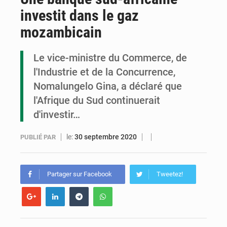
investit dans le gaz
Congo : la Grande foire agricole pour renforcer la souveraineté alimentaire
mozambicain
Congo-RDC : Brazzaville et Kinshasa renforcent leur coopération en faveur de la jeunesse
Le vice-ministre du Commerce, de
Le Congo se dote d’un programme national pour valoriser les produits forestiers non ligneux
l'Industrie et de la Concurrence,
Nomalungelo Gina, a déclaré que
l'Afrique du Sud continuerait
d'investir…
le:
30 septembre 2020
PUBLIÉ PAR
Partager sur Facebook
Tweetez!