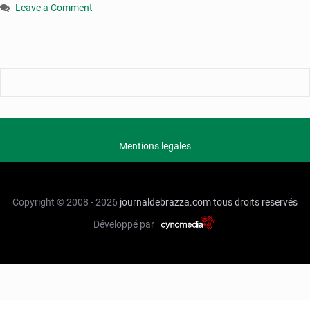
Leave a Comment
on
Congo
:
confort
retrouvé
à
l’aéroport
international
de
Mentions legales
Maya-
Maya
Copyright © 2008 - 2026
journaldebrazza.com
tous droits reservés
Développé par