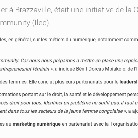
rier à Brazzaville, était une initiative 
ommunity (Ilec).
es filles, en général, sur les métiers du numérique, notamment comm
ommunity. Car nous nous préparons à mettre en place une représe
entrepreneuriat féminin »
, a indiqué Bénit Dorcas Mbiakolo, de l’I
es femmes. Elle conclut plusieurs partenariats pour le
leadersh
formations portant sur le droit, la santé et le développement pe
ès droit pour tous. Identifier un problème ne suffit pas, il faut 
ment dans tous les secteurs de la jeune femme congolaise »
, a a
mes au
marketing numérique
en partenariat avec la l’organisat