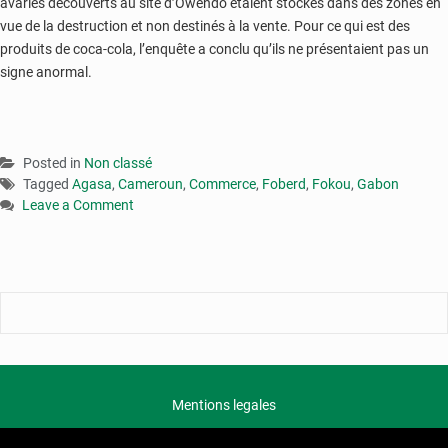
avariés découverts au site d’Owendo étaient stockés dans des zones en
vue de la destruction et non destinés à la vente. Pour ce qui est des
produits de coca-cola, l’enquête a conclu qu’ils ne présentaient pas un
signe anormal.
Posted in
Non classé
Tagged
Agasa
,
Cameroun
,
Commerce
,
Foberd
,
Fokou
,
Gabon
Leave a Comment
on
Affaire
Foberd
Gabon
:
le
directeur
de
l’AGASA
Mentions legales
limogé