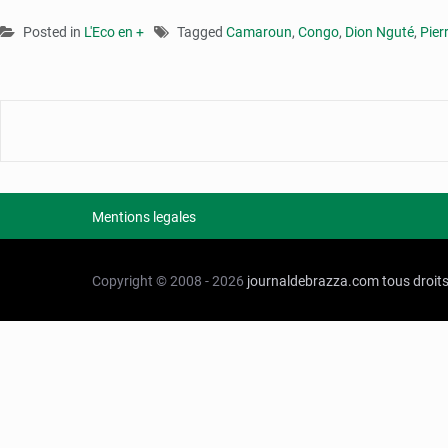
Posted in
L'Eco en +
Tagged
Camaroun
,
Congo
,
Dion Nguté
,
Pier
Mentions legales
Copyright © 2008 - 2026
journaldebrazza.com
tous droit