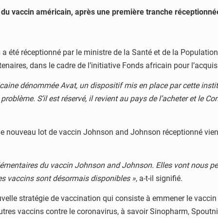
du vaccin américain, après une première tranche réceptionnée
n
a été réceptionné par le ministre de la Santé et de la Populatio
tenaires, dans le cadre de l’initiative Fonds africain pour l’acqui
fricaine dénommée Avat, un dispositif mis en place par cette insti
roblème. S’il est réservé, il revient au pays de l’acheter et le Co
, le nouveau lot de vaccin Johnson and Johnson réceptionné vient
mentaires du vaccin Johnson and Johnson. Elles vont nous perm
s vaccins sont désormais disponibles »
, a-t-il signifié.
uvelle stratégie de vaccination qui consiste à emmener le vaccin
res vaccins contre le coronavirus, à savoir Sinopharm, Spoutnik