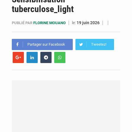
tuberculose_light
Cémac : la Commission présente à Denis Sassou N’Guesso sa feuille de route
Assassinat de l’entrepreneur sportif Vally Amisi : le principal suspect arrêté à Brazzaville
le:
19 juin 2026
PUBLIÉ PAR
FLORINE MOUANO
Compétitions africaines : la CAF ferme la porte à l’AC Léopards et à l’AS Otohô
Partager sur Facebook
Tweetez!