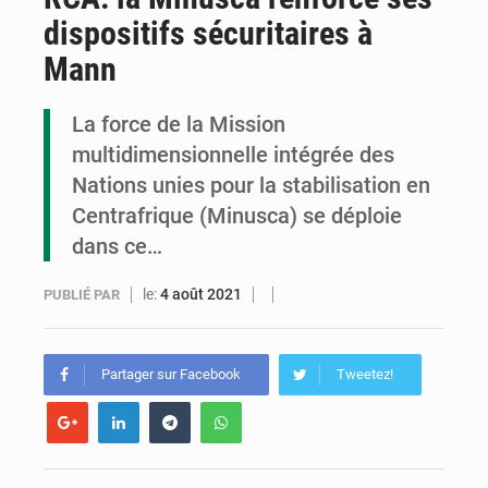
dispositifs sécuritaires à
Cémac : la Commission présente à Denis Sassou N’Guesso sa feuille de route
Mann
Assassinat de l’entrepreneur sportif Vally Amisi : le principal suspect arrêté à Brazzaville
La force de la Mission
Compétitions africaines : la CAF ferme la porte à l’AC Léopards et à l’AS Otohô
multidimensionnelle intégrée des
Nations unies pour la stabilisation en
Centrafrique (Minusca) se déploie
dans ce…
le:
4 août 2021
PUBLIÉ PAR
Partager sur Facebook
Tweetez!