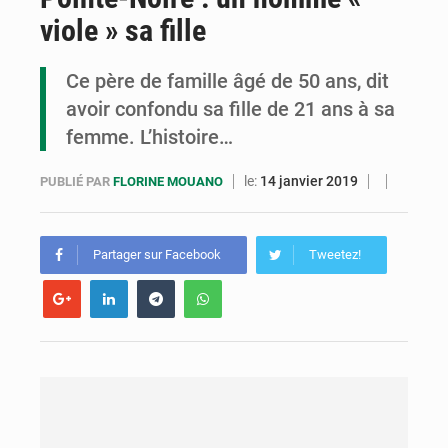
viole » sa fille
Congo : la Grande foire agricole pour renforcer la souveraineté alimentaire
Congo-RDC : Brazzaville et Kinshasa renforcent leur coopération en faveur de la jeunesse
Ce père de famille âgé de 50 ans, dit
avoir confondu sa fille de 21 ans à sa
Le Congo se dote d’un programme national pour valoriser les produits forestiers non ligneux
femme. L’histoire…
le:
14 janvier 2019
PUBLIÉ PAR
FLORINE MOUANO
Partager sur Facebook
Tweetez!