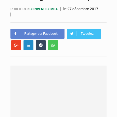
Congo : la Grande foire agricole pour renforcer la souveraineté alimentaire
le:
27 décembre 2017
PUBLIÉ PAR
BIENVENU BEMBA
Congo-RDC : Brazzaville et Kinshasa renforcent leur coopération en faveur de la jeunesse
Le Congo se dote d’un programme national pour valoriser les produits forestiers non ligneux
Partager sur Facebook
Tweetez!