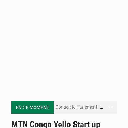
Congo : le Parlement formule 28 recommandations sur le Cadre budgétaire 2027-2029
EN CE MOMENT
Congo : Brazzaville se dote d’un plan d’action pour renforcer sa résilience climatique
MTN Congo Yello Start up