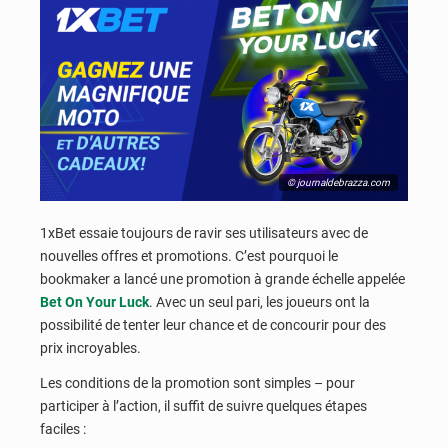
© journaldebrazza.com
1xBet essaie toujours de ravir ses utilisateurs avec de
nouvelles offres et promotions. C’est pourquoi le
bookmaker a lancé une promotion à grande échelle appelée
Bet On Your Luck
. Avec un seul pari, les joueurs ont la
possibilité de tenter leur chance et de concourir pour des
prix incroyables.
Les conditions de la promotion sont simples – pour
participer à l’action, il suffit de suivre quelques étapes
faciles :