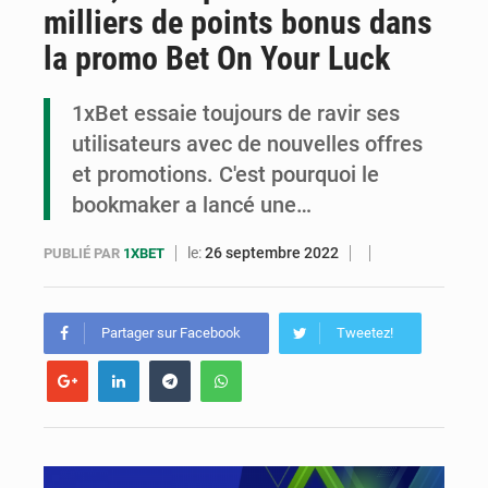
milliers de points bonus dans
Congo : la Grande foire agricole pour renforcer la souveraineté alimentaire
la promo Bet On Your Luck
Congo-RDC : Brazzaville et Kinshasa renforcent leur coopération en faveur de la jeunesse
1xBet essaie toujours de ravir ses
Le Congo se dote d’un programme national pour valoriser les produits forestiers non ligneux
utilisateurs avec de nouvelles offres
et promotions. C'est pourquoi le
bookmaker a lancé une…
le:
26 septembre 2022
PUBLIÉ PAR
1XBET
Partager sur Facebook
Tweetez!