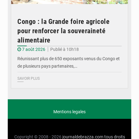
Congo : la Grande foire agricole
pour renforcer la souveraineté
alimentaire
7 août 2026
Publié à 10h18
Réunissant plus de 650 exposants venus du Congo et
de plusieurs pays partenaires,…
SAVOIR PLUS
Mentions legales
Copyright © 2008 - 2026
journaldebrazza.com
tous droits