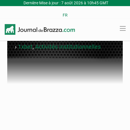
Dernière Mise à jour : 7 août 2026 à 10h45 GMT
FR
›
1xbet
,
Activités institutionnelles