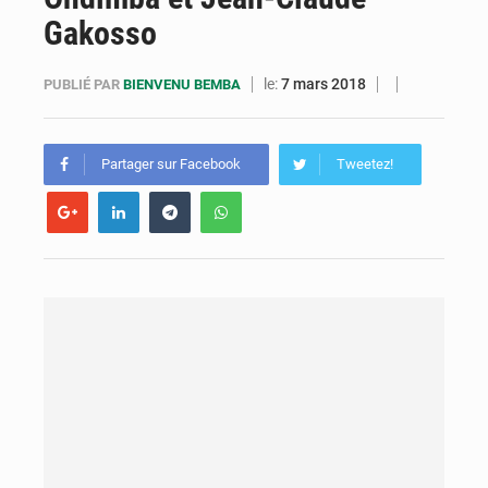
Gakosso
Cémac : la Commission présente à Denis Sassou N’Guesso sa feuille de route
Assassinat de l’entrepreneur sportif Vally Amisi : le principal suspect arrêté à Brazzaville
le:
7 mars 2018
PUBLIÉ PAR
BIENVENU BEMBA
Compétitions africaines : la CAF ferme la porte à l’AC Léopards et à l’AS Otohô
Partager sur Facebook
Tweetez!