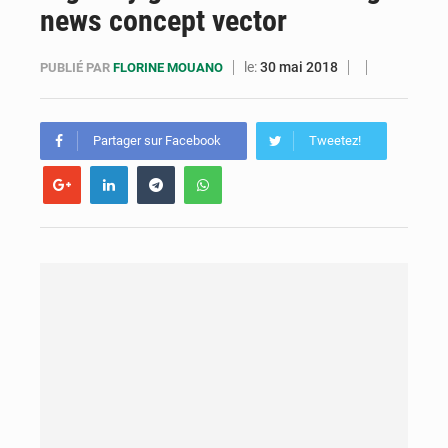
news concept vector
Congo : la Grande foire agricole pour renforcer la souveraineté alimentaire
Congo-RDC : Brazzaville et Kinshasa renforcent leur coopération en faveur de la jeunesse
le:
30 mai 2018
PUBLIÉ PAR
FLORINE MOUANO
Le Congo se dote d’un programme national pour valoriser les produits forestiers non ligneux
Partager sur Facebook
Tweetez!