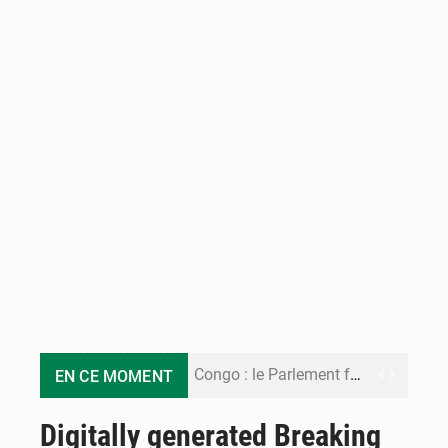
Congo : le Parlement formule 28 recommandations sur le Cadre budgétaire 2027-2029
EN CE MOMENT
Congo : Brazzaville se dote d’un plan d’action pour renforcer sa résilience climatique
Digitally generated Breaking