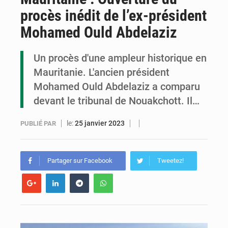
procès inédit de l’ex-président
Congo : la Grande foire agricole pour renforcer la souveraineté alimentaire
Mohamed Ould Abdelaziz
Congo-RDC : Brazzaville et Kinshasa renforcent leur coopération en faveur de la jeunesse
Un procès d'une ampleur historique en
Le Congo se dote d’un programme national pour valoriser les produits forestiers non ligneux
Mauritanie. L'ancien président
Mohamed Ould Abdelaziz a comparu
devant le tribunal de Nouakchott. Il…
le:
25 janvier 2023
PUBLIÉ PAR
Partager sur Facebook
Tweetez!