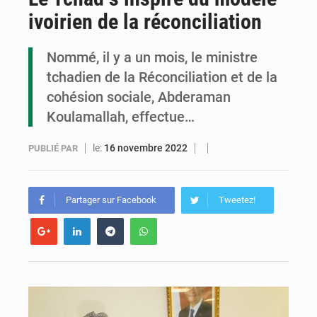
ivoirien de la réconciliation
Congo : la Grande foire agricole pour renforcer la souveraineté alimentaire
Congo-RDC : Brazzaville et Kinshasa renforcent leur coopération en faveur de la jeunesse
Nommé, il y a un mois, le ministre
tchadien de la Réconciliation et de la
Le Congo se dote d’un programme national pour valoriser les produits forestiers non ligneux
cohésion sociale, Abderaman
Koulamallah, effectue…
le:
16 novembre 2022
PUBLIÉ PAR
Partager sur Facebook
Tweetez!