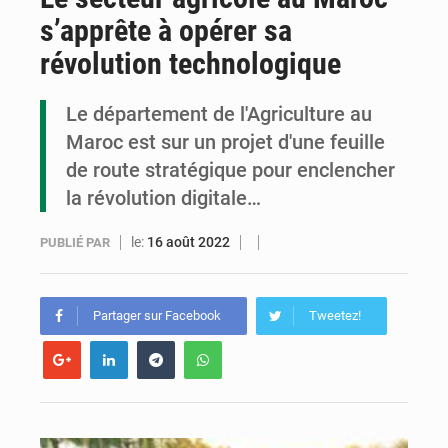
s’apprête à opérer sa
Congo : la Grande foire agricole pour renforcer la souveraineté alimentaire
révolution technologique
Congo-RDC : Brazzaville et Kinshasa renforcent leur coopération en faveur de la jeunesse
Le département de l'Agriculture au
Le Congo se dote d’un programme national pour valoriser les produits forestiers non ligneux
Maroc est sur un projet d'une feuille
de route stratégique pour enclencher
la révolution digitale…
le:
16 août 2022
PUBLIÉ PAR
Partager sur Facebook
Tweetez!