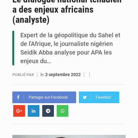
a des enjeux africains
Le Congo se dote d’un programme national pour valoriser les produits forestiers non ligneux
(analyste)
Congo-Électricité : la BAD renforce son appui pour accélérer les investissements
Expert de la géopolitique du Sahel et
Cémac : la Commission présente à Denis Sassou N’Guesso sa feuille de route
de l'Afrique, le journaliste nigérien
Seidik Abba analyse pour APA les
enjeux du…
le:
2 septembre 2022
PUBLIÉ PAR
Partager sur Facebook
Tweetez!