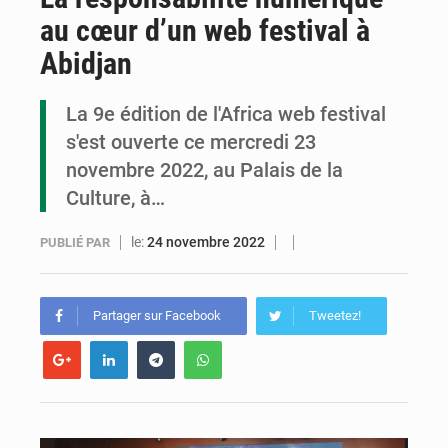
au cœur d’un web festival à
Congo : la Grande foire agricole pour renforcer la souveraineté alimentaire
Abidjan
Congo-RDC : Brazzaville et Kinshasa renforcent leur coopération en faveur de la jeunesse
La 9e édition de l'Africa web festival
Le Congo se dote d’un programme national pour valoriser les produits forestiers non ligneux
s'est ouverte ce mercredi 23
novembre 2022, au Palais de la
Culture, à…
le:
24 novembre 2022
PUBLIÉ PAR
Partager sur Facebook
Tweetez!