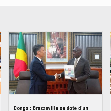
© DR
Congo : Brazzaville se dote d’un