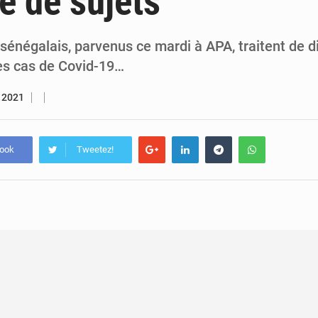
té de sujets
7 août 2026
Congo-RDC : Brazzaville et Kinshasa renforcent leur coopération 
6 août 2026
Le Congo se dote d’un programme national pour valoriser les produ
sénégalais, parvenus ce mardi à APA, traitent de di
es cas de Covid-19…
r 2021
book
Tweetez!