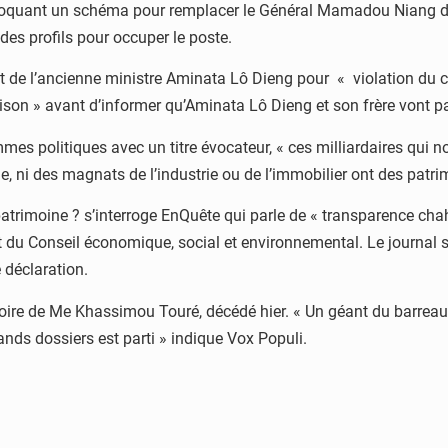
 évoquant un schéma pour remplacer le Général Mamadou Niang déc
des profils pour occuper le poste.
 de l’ancienne ministre Aminata Lô Dieng pour « violation du c
 prison » avant d’informer qu’Aminata Lô Dieng et son frère vont p
es politiques avec un titre évocateur, « ces milliardaires qui n
ne, ni des magnats de l’industrie ou de l’immobilier ont des patr
patrimoine ? s’interroge EnQuête qui parle de « transparence chah
 du Conseil économique, social et environnemental. Le journal sou
 déclaration.
ire de Me Khassimou Touré, décédé hier. « Un géant du barreau s
ands dossiers est parti » indique Vox Populi.