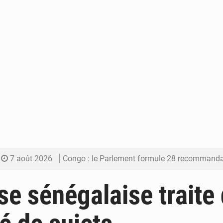
7 août 2026
Congo : le Parlement formule 28 recommandations sur le Cad
7 août 2026
Congo : Brazzaville se dote d’un plan d’action pour renforcer
se sénégalaise traite
7 août 2026
Congo : la Grande foire agricole pour renforcer la sou