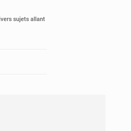
en faveur de la jeunesse
its forestiers non ligneux
vers sujets allant