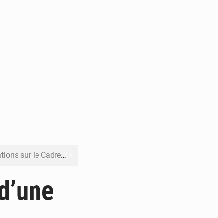
re budgétaire 2027-2029
 sa résilience climatique
 d’une
veraineté alimentaire