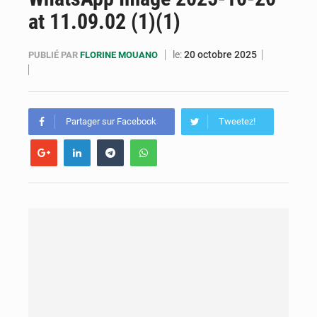
at 11.09.02 (1)(1)
Cémac : la Commission présente à Denis Sassou N’Guesso sa feuille de route
Assassinat de l’entrepreneur sportif Vally Amisi : le principal suspect arrêté à Brazzaville
le:
20 octobre 2025
PUBLIÉ PAR
FLORINE MOUANO
Compétitions africaines : la CAF ferme la porte à l’AC Léopards et à l’AS Otohô
Partager sur Facebook
Tweetez!