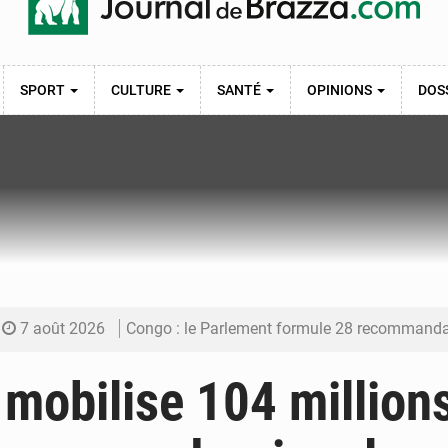
SPORT
CULTURE
SANTÉ
OPINIONS
DOS
7 août 2026
Congo : le Parlement formule 28 recommandations sur le Cad
7 août 2026
Congo : Brazzaville se dote d’un plan d’action pour renforcer
mobilise 104 million
7 août 2026
Congo : la Grande foire agricole pour renforcer la sou