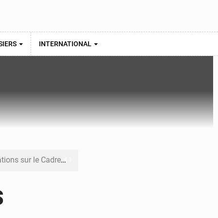
SIERS
INTERNATIONAL
re budgétaire 2027-2029
 sa résilience climatique
s
veraineté alimentaire