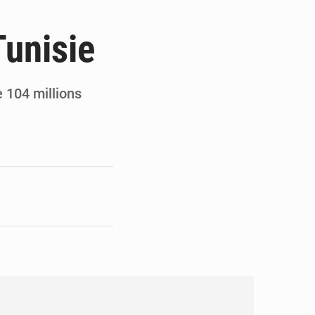
en faveur de la jeunesse
Tunisie
its forestiers non ligneux
 104 millions