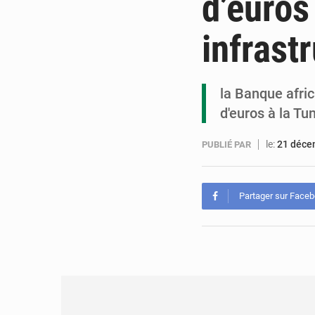
d’euros
infrast
la Banque afri
d'euros à la Tu
le:
21 déce
PUBLIÉ PAR
Partager sur Face