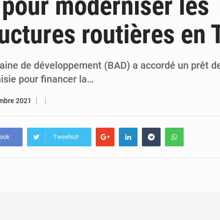
 pour moderniser les
7 août 2026
Congo-RDC : Brazzaville et Kinshasa renforcent leur coopération 
ructures routières en 
6 août 2026
Le Congo se dote d’un programme national pour valoriser les produ
caine de développement (BAD) a accordé un prêt de
nisie pour financer la…
mbre 2021
book
Tweetez!