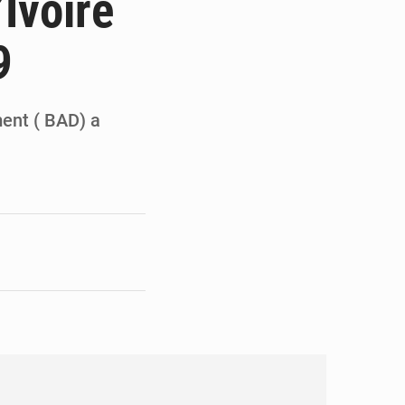
’Ivoire
en faveur de la jeunesse
9
its forestiers non ligneux
ment ( BAD) a