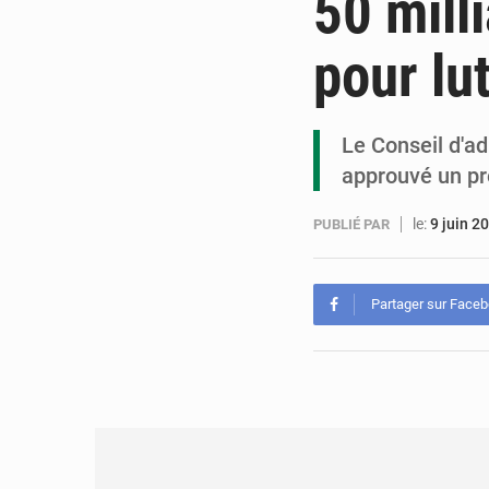
50 mill
pour lu
Le Conseil d'a
approuvé un prê
le:
9 juin 2
PUBLIÉ PAR
Partager sur Face