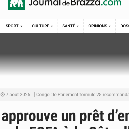
SPORT
CULTURE
SANTÉ
OPINIONS
DOS
7 août 2026
Congo : le Parlement formule 28 recommandations sur le Cad
7 août 2026
Congo : Brazzaville se dote d’un plan d’action pour renforcer
approuve un prêt d’e
7 août 2026
Congo : la Grande foire agricole pour renforcer la sou