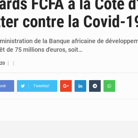
iards FCFA à la Côte d
7 août 2026
Congo-RDC : Brazzaville et Kinshasa renforcent leur coopération 
tter contre la Covid-1
6 août 2026
Le Congo se dote d’un programme national pour valoriser les produ
dministration de la Banque africaine de développe
t de 75 millions d'euros, soit…
020
book
Tweetez!