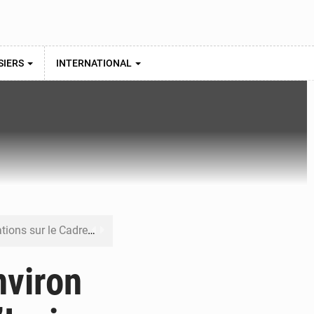
SIERS
INTERNATIONAL
re budgétaire 2027-2029
 sa résilience climatique
nviron
veraineté alimentaire