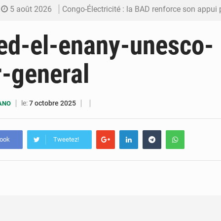
5 août 2026
Congo-Électricité : la BAD renforce son appui pour accélé
5 août 2026
Cémac : la Commission présente à Denis Sassou N’Guess
ed-el-enany-unesco-
5 août 2026
Assassinat de l’entrepreneur sportif Vally Amisi : le principal sus
r-general
5 août 2026
Compétitions africaines : la CAF ferme la porte à l’AC Lé
4 août 2026
Congo : l’UDSN célèbre 393 nouveaux diplômés et mise sur l
le:
7 octobre 2025
UANO
book
Tweetez!