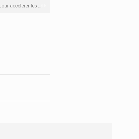
rer les investissements
o sa feuille de route
pect arrêté à Brazzaville
opards et à l’AS Otohô
’excellence académique