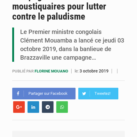
moustiquaires pour lutter
Congo : la Grande foire agricole pour renforcer la souveraineté alimentaire
contre le paludisme
Congo-RDC : Brazzaville et Kinshasa renforcent leur coopération en faveur de la jeunesse
Le Premier ministre congolais
Le Congo se dote d’un programme national pour valoriser les produits forestiers non ligneux
Clément Mouamba a lancé ce jeudi 03
octobre 2019, dans la banlieue de
Brazzaville une campagne…
le:
3 octobre 2019
PUBLIÉ PAR
FLORINE MOUANO
Partager sur Facebook
Tweetez!