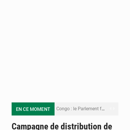
Congo : le Parlement formule 28 recommandations sur le Cadre budgétaire 2027-2029
EN CE MOMENT
Congo : Brazzaville se dote d’un plan d’action pour renforcer sa résilience climatique
Campagne de distribution de