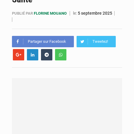
Cémac : la Commission présente à Denis Sassou N’Guesso sa feuille de route
le:
5 septembre 2025
PUBLIÉ PAR
FLORINE MOUANO
Assassinat de l’entrepreneur sportif Vally Amisi : le principal suspect arrêté à Brazzaville
Compétitions africaines : la CAF ferme la porte à l’AC Léopards et à l’AS Otohô
Partager sur Facebook
Tweetez!