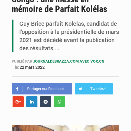
mémoire de Parfait Kolélas
Cémac : la Commission présente à Denis Sassou N’Guesso sa feuille de route
Assassinat de l’entrepreneur sportif Vally Amisi : le principal suspect arrêté à Brazzaville
Guy Brice parfait Kolelas, candidat de
l’opposition à la présidentielle de mars
Compétitions africaines : la CAF ferme la porte à l’AC Léopards et à l’AS Otohô
2021 est décédé avant la publication
des résultats.…
PUBLIÉ PAR
JOURNALDEBRAZZA.COM AVEC VOX.CG
le:
22 mars 2022
Partager sur Facebook
Tweetez!