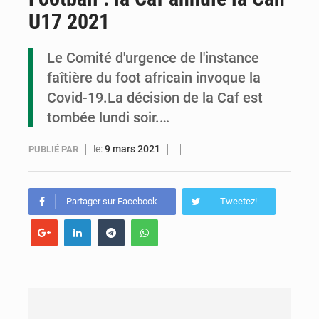
U17 2021
Congo : la Grande foire agricole pour renforcer la souveraineté alimentaire
Congo-RDC : Brazzaville et Kinshasa renforcent leur coopération en faveur de la jeunesse
Le Comité d'urgence de l'instance
faîtière du foot africain invoque la
Le Congo se dote d’un programme national pour valoriser les produits forestiers non ligneux
Covid-19.La décision de la Caf est
tombée lundi soir.…
le:
9 mars 2021
PUBLIÉ PAR
Partager sur Facebook
Tweetez!