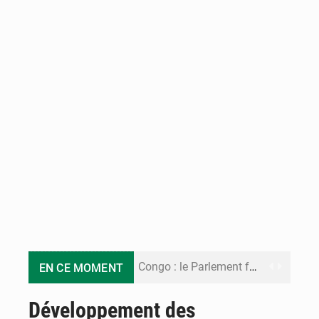
Congo : le Parlement formule 28 recommandations sur le Cadre budgétaire 2027-2029
EN CE MOMENT
Congo : Brazzaville se dote d’un plan d’action pour renforcer sa résilience climatique
Développement des