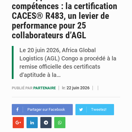
compétences : la certification
Congo : la Grande foire agricole pour renforcer la souveraineté alimentaire
CACES® R483, un levier de
Congo-RDC : Brazzaville et Kinshasa renforcent leur coopération en faveur de la jeunesse
performance pour 25
Le Congo se dote d’un programme national pour valoriser les produits forestiers non ligneux
collaborateurs d’AGL
Le 20 juin 2026, Africa Global
Logistics (AGL) Congo a procédé à la
remise officielle des certificats
d’aptitude à la…
le:
22 juin 2026
PUBLIÉ PAR
PARTENAIRE
Partager sur Facebook
Tweetez!