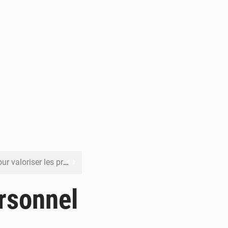
its forestiers non ligneux
rer les investissements
rsonnel
o sa feuille de route