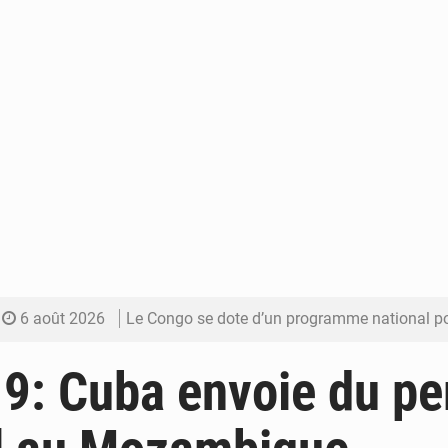
6 août 2026
Le Congo se dote d’un programme national pour valoriser les produ
5 août 2026
Congo-Électricité : la BAD renforce son appui pour accélé
9: Cuba envoie du pe
5 août 2026
Cémac : la Commission présente à Denis Sassou N’Guess