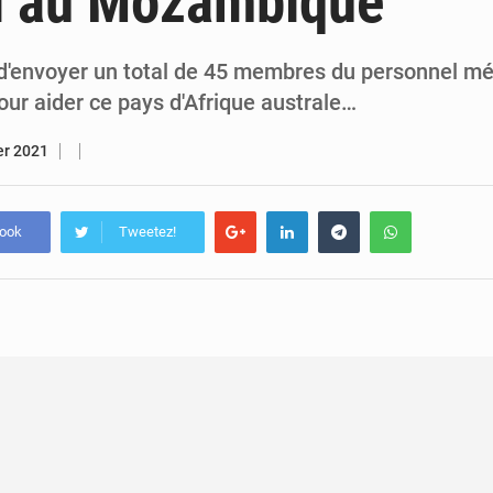
l au Mozambique
5 août 2026
Assassinat de l’entrepreneur sportif Vally Amisi : le principal sus
5 août 2026
Compétitions africaines : la CAF ferme la porte à l’AC Lé
d'envoyer un total de 45 membres du personnel mé
r aider ce pays d'Afrique australe…
er 2021
book
Tweetez!