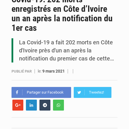
enregistrés en Côte d’Ivoire
Cémac : la Commission présente à Denis Sassou N’Guesso sa feuille de route
un an après la notification du
Assassinat de l’entrepreneur sportif Vally Amisi : le principal suspect arrêté à Brazzaville
1er cas
Compétitions africaines : la CAF ferme la porte à l’AC Léopards et à l’AS Otohô
La Covid-19 a fait 202 morts en Côte
d'Ivoire près d'un an après la
notification du premier cas de cette…
le:
9 mars 2021
PUBLIÉ PAR
Partager sur Facebook
Tweetez!